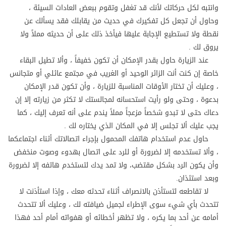
وانتبه لكل حركاتك لأنك قد تغفل وتقوم ببعض العادات السيئة ،
وحاول أن تجعل كل تفكيرك في حديث من يقابلك فقد يسألك عن
نقطة ولا تستطيع الإجابة عليها فيأخذ ذلك على أن حديثه مملاً ولا
يروق لك .
عند الزيارة حاول بقدر الإمكان أن تكون خفيفاً ، وألا تطيل البقاء
خاصة إن كنت أنت الزائر الوحيد أو الغريب في مجتمع عائلي أو متجانس
، وعليك أن تختار الأوقات المناسبة للزيارة ، وأن تكون قدر الإمكان
بدعوة ، وحتى ولو رأيت استحسانه لمجالستك لا تكثر من زيارته إلا إن
دعاك حتى لا تبدو شخصاً مزعجاً مملاً يندم على أنه تعرف إليك ، كما
يجب عليك ألا تجلس إلا في المكان الذي يختاره لك .
حاول عدم استخدام هاتفك المحمول بإجراء اتصالاتك أثناء اجتماعكما
، وألا تستخدمه إلا لضرورة أو للرد على اتصال بهدوء وصوت منخفض
وأن يكون الرد بشكل مقتضب، ولا تمد يدك لتستخدم هاتفه إلا لضرورة
وبعد استئذان.
لا تقاطعه لتستأذن بالانصراف أثناء تحدثه معك ، وإذا استأذنت لا
تتحدث بأي شيء سوى الإطراء لجميل ضيافته لك ، وعليك ألا تتحدث
أمامه عن أحد بما يكره ، ولا تظهر أخطائه أو هفواته أمام أحد فهذا