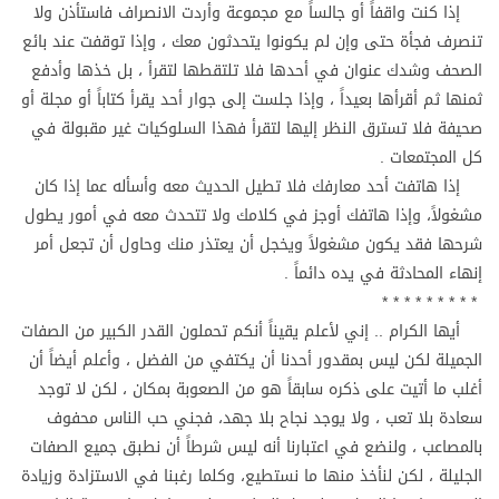
إذا كنت واقفاً أو جالساً مع مجموعة وأردت الانصراف فاستأذن ولا
تنصرف فجأة حتى وإن لم يكونوا يتحدثون معك ، وإذا توقفت عند بائع
الصحف وشدك عنوان في أحدها فلا تلتقطها لتقرأ ، بل خذها وأدفع
ثمنها ثم أقرأها بعيداً ، وإذا جلست إلى جوار أحد يقرأ كتاباً أو مجلة أو
صحيفة فلا تسترق النظر إليها لتقرأ فهذا السلوكيات غير مقبولة في
كل المجتمعات .
إذا هاتفت أحد معارفك فلا تطيل الحديث معه وأسأله عما إذا كان
مشغولاً، وإذا هاتفك أوجز في كلامك ولا تتحدث معه في أمور يطول
شرحها فقد يكون مشغولاً ويخجل أن يعتذر منك وحاول أن تجعل أمر
إنهاء المحادثة في يده دائماً .
* * * * * * * * *
أيها الكرام .. إني لأعلم يقيناً أنكم تحملون القدر الكبير من الصفات
الجميلة لكن ليس بمقدور أحدنا أن يكتفي من الفضل ، وأعلم أيضاً أن
أغلب ما أتيت على ذكره سابقاً هو من الصعوبة بمكان ، لكن لا توجد
سعادة بلا تعب ، ولا يوجد نجاح بلا جهد، فجني حب الناس محفوف
بالمصاعب ، ولنضع في اعتبارنا أنه ليس شرطاً أن نطبق جميع الصفات
الجليلة ، لكن لنأخذ منها ما نستطيع، وكلما رغبنا في الاستزادة وزيادة