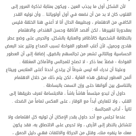
لأن الشكل أول ما يجذب العين ، ويكون بمثابة تذكرة المرور إلى
القلوب كان لا بد من أن نضعه في أول أولوياتنا .. وأن نوليه القدر
الكافي من الاهتمام ، وبطبيعة الحال أنا لا أعني هنا الخلقة فليس
بمقدورنا تغييرها ، لكن أقصد الأناقة وحسن الهندام، والاهتمام
بالنظافة الشخصية كالأظافر والعناية بالشكل، والحرص على وضع عطر
هادئ وجميل، لأن أغلب العطور الفواحة تسبب الصداع وتثير عند البعض
الحساسية وبالتالي تشعر من تجالسهم بالضيق، إضافة إلى أن العطور
الفواحة - فضلاً عما ذكر - لا تصلح للمجالس والأماكن المغلقة .
وعلينا أن ندرك أنه ليس شرطاً أن يرتدي أحدنا أغلى الملابس ويبتاع
أثمن العطور ليحقق هذه الغاية ، لكن يتم ذلك من خلال الاهتمام
بالتناسق بين ألوانها حتى وإن اتسمت بالبساطة .
حاول أن تبدو مبتسماً هاشاً باشاً ، فالابتسامة تعرف طريقها إلى
القلب ، ولا تتعارض أبداً مع الوقار ، على العكس تماماً من الضحك .
ثانياً - آداب المجالسة :
عندما تجلس مع أحد حاول بقدر الإمكان أن توليه كل اهتمامك ولا
تتشاغل بالنظر إلى الأرض ، ولا تحرص على الالتصاق به، فقد يكون
معك ما ينفره منك، وقلل من الحركة والالتفات فهي دليل الحمق ،