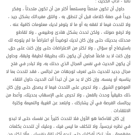
ثالثاً - آداب الحديث :
حاول أن تكون منصتاً ومستمعاً أكثر من أن تكون متحدثاً ، وفكر
جيداً في صفة كلامك قبل أن تنطق به ، وانتق مفرداتك بشكل جيد ،
ولا تتحدث فيما لا تفقه به أو ما لا يتوفر لديك معلومات كافية عنه ،
ولا ترفع صوتك ، ولكن تحدث بشكل هادئ وطبيعي ، ولا تقاطع
محدثك بحديثك حتى وإن كان لديك توضيحاً أو اعتراضاً ما لم يتوجه لك
باستيضاح أو سؤال ، ولا تكثر من الاعتراضات حتى وإن كنت على حق،
وإن كنت لا بد فاعلاً فحاول أن يكون ذلك بطريقة لطيفة ولبقة، وحاول
أن يكون الحديث في نفس المجال الذي حدثك به، ولا تبادر في فتح
مجال جديد للحديث حتى تعرف توجهات من تجالس ، فقد تتحدث بما لا
يناسبه أو يمسه، وإن كان لا بد من أن تبدأ أنت الحديث حاول انتقاء
الموضوع الشيق ، ولا تحرص على التحدث فيما لا يصدق حتى وإن كان
ذلك حقيقياً وحدث بالفعل ، ولا تحرص على الإسهاب بحديثك، وأعط من
يجالسك الفرصة في أن يشاركك ، وابتعد عن الغيبة والنميمة وكثرة
الانتقادات .
إن كان لقاءكما هو الأول فلا تتحدث كثيراً عن نفسك حتى لا تبدو
في نظره نرجسياً، ولا تتكلف ما ليس فيك ، وعليك أن تتحدث بكلمات
مفهومة ، وأن تركز أفكارك حتى تبدو أكثر ثقة بنفسك ، وألا تكثر من