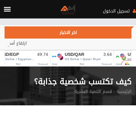
Verification: c3d4b115d28fa434
تسجيل الدخول
اخر الاخبار
ارتفاع أسعار النفط يتجاوز 84 دولاراً.. هل يهدأ التصعيد في الشرق 
كيف تكتسب شخصية جذابة؟
الرئيسية
قسم التنمية البشرية -