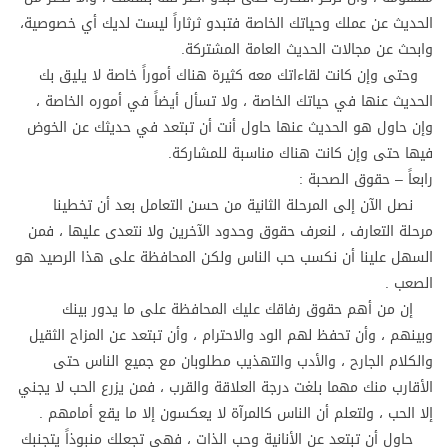
الحديث عن عملك وحياتك الخاصة فتبدو ثرثاراً ليست لديك أي خصوصية،
وابحث عن مجالات الحديث العامة المشتركة.
وحتى وإن كانت لقاءاتك معه كثيرة هناك أموراً خاصة لا يليق بك
الحديث عنها في حياتك الخاصة ، ولا تسأل أيضاً في أموره الخاصة ،
وإن حاول هو الحديث عنها حاول أنت أن تبتعد في حديثك عن الخوض
فيها حتى وإن كانت هناك مناسبة للمشاركة.
رابعاً – حقوق الصحبة :
نصل الآن إلى المرحلة الثانية من حسن التعامل بعد أن تخطينا
مرحلة التعارف ، لنعرف حقوق وحدود الآخرين ولا نتعدى عليها ، فمن
السهل علينا أن نكسب حب الناس ولكن المحافظة على هذا الرصيد هو
الصعب .
إن من أهم حقوق رفاقك عليك المحافظة على ما يدور بينك
وبينهم ، وأن تحفظ لهم الود والاحترام ، وأن تبتعد عن المزاح الثقيل
والكلام الجارح ، والأدب والتهذيب مطلوبان مع جميع الناس حتى
الأقارب منك مهما بلغت درجة العلاقة والقرب ، فمن يزرع الحب لا يجني
إلا الحب ، ولتعلم أن الناس كالمرآة لا يعكسون إلا ما يقع أمامهم .
حاول أن تبتعد عن الأنانية وحب الذات ، فهي تجعلك منبوذاً يتجنبك