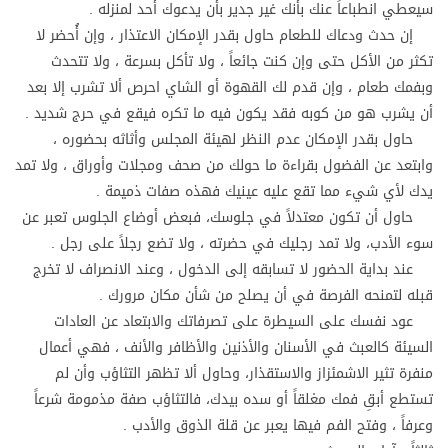
سيعطي انطباعاً عنك بأنك غير جدير بأن يدعوك أحد لمنزله .
إن حدث ودعاك للطعام حاول بقدر الإمكان الاعتذار ، وإن أُحضر لا
تكثر من الأكل حتى وإن كنت جائعاً ، ولا تأكل بسرعة ، ولا تتحدث
وبفمك طعام ، وإن قدم لك القهوة أو الشاي احرص ألا تشرب إلا بعد
أن يشرب هو من كوبه فقد يكون فيه ما تكره فيقع في حرج شديد .
حاول بقدر الإمكان عدم النظر لهيئة المجلس وأثاثه بحضوره ،
وابتعد عن الفضول بقراءة ما حولك من صحف ومجلات وأوراق ، ولا تمد
يدك لأي شيء مما تقع عليه عينيك فهذه صفات ذميمة .
حاول أن تكون معتدلاً في جلوسك، فبعض أوضاع الجلوس تعبر عن
سوء الأدب، ولا تمد رجليك في حضرته ، ولا تضع رجلاً على رجل .
عند بداية الحضور لا تسابقه إلى الدخول ، وعند الانصراف لا تخرج
قبله لتمنحه الفرصة في أن يصلح من شأن مكان مرورك .
عود نفسك على السيطرة على تصرفاتك والابتعاد عن العادات
السيئة كالعبث في الأسنان والأذنين والأظافر والأنف ، فهي أعمال
منفرة تثير الاشمئزاز والاستقذار، وحاول ألا تظهر التثاؤب وأن لم
تستطع أبقِ فمك مغلقاً أو سده بيدك، فالتثاؤب صفة مذمومة شرعاً
وعرفاً ، وفتح الفم فيها يعبر عن قلة الذوق والأدب .