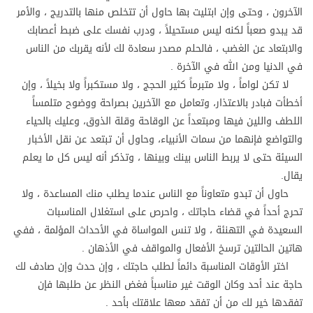
الآخرون ، وحتى وإن ابتليت بها حاول أن تتخلص منها بالتدريج ، والأمر
قد يبدو صعباً لكنه ليس مستحيلاً ، ودرب نفسك على ضبط أعصابك
والابتعاد عن الغضب ، فالحلم مصدر سعادة لك لأنه يقربك من الناس
في الدنيا ومن الله في الآخرة .
لا تكن لواماً ، ولا متبرماً كثير الحجج ، ولا مستكبراً ولا بخيلاً ، وإن
أخطأت فبادر بالاعتذار، وتعامل مع الآخرين بصراحة ووضوح متلمساً
اللطف واللين فيها ومبتعداً عن الوقاحة وقلة الذوق، وعليك بالحياء
والتواضع فإنهما من سمات الأنبياء، وحاول أن تبتعد عن نقل الأخبار
السيئة حتى لا يربط الناس بينك وبينها ، وتذكر أنه ليس كل ما يعلم
يقال.
حاول أن تبدو متعاوناً مع الناس عندما يطلب منك المساعدة ، ولا
تحرج أحداً في قضاء حاجاتك ، واحرص على استغلال المناسبات
السعيدة في التهنئة ، ولا تنس المواساة في الأحداث المؤلمة ، ففي
هاتين الحالتين ترسخ الأفعال والمواقف في الأذهان .
اختر الأوقات المناسبة دائماً لطلب حاجتك ، وإن حدث وإن صادف لك
حاجة عند أحد وكان الوقت غير مناسباً فغض النظر عن طلبها فإن
تفقدها خير لك من أن تفقد معها علاقتك بأحد .