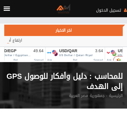
Verification: c3d4b115d28fa434
تسجيل الدخول
اخر الاخبار
ارتفاع أسعار النفط يتجاوز 84 دولاراً.. هل يهدأ التصعيد في الشر
GPS للمحاسب : دليل وأفكار للوصول
إلى الهدف
الرئيسية
جمهورية مصر العربية -