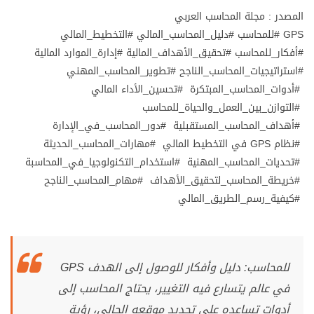
المصدر : مجلة المحاسب العربي
GPS #للمحاسب #دليل_المحاسب_المالي #التخطيط_المالي
#أفكار_للمحاسب #تحقيق_الأهداف_المالية #إدارة_الموارد المالية
#استراتيجيات_المحاسب_الناجح #تطوير_المحاسب_المهني
#أدوات_المحاسب_المبتكرة #تحسين_الأداء المالي
#التوازن_بين_العمل_والحياة_للمحاسب
#أهداف_المحاسب_المستقبلية #دور_المحاسب_في_الإدارة
#نظام GPS في التخطيط المالي #مهارات_المحاسب_الحديثة
#تحديات_المحاسب_المهنية #استخدام_التكنولوجيا_في_المحاسبة
#خريطة_المحاسب_لتحقيق_الأهداف #مهام_المحاسب_الناجح
#كيفية_رسم_الطريق_المالي
GPS للمحاسب: دليل وأفكار للوصول إلى الهدف
في عالم يتسارع فيه التغيير، يحتاج المحاسب إلى
أدوات تساعده على تحديد موقعه الحالي، رؤية