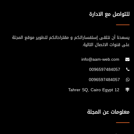
الاخرين فيستفيد من آرائهم. يركز على العمل الفردي لاظهار قدراتة
وقابليتة فهناك درجة من الانانية . غالبا ما يمر بمرحلة طفولة غير
للتواصل مع الادارة
مستقرة مما يعزز الاندفاع على إثبات الوجود واثبات الذات . الثبات
على الرأي والجرأة والاقدام والمجازفة والمخاطرة فمرحلة الاختبار تحتاج
إلى الشجاعة عند تقديم افكار لم يتم طرحها من قبل يفضل العمل
يسعدنا أن نتلقى إستفساراتكم و مقتراحاتكم لتطوير موقع المجلة
على قنوات الاتصال التالية.
بدون وجود قوانين وانظمة
info@aam-web.com
0096597484057
0096597484057
12 Tahrer SQ, Cairo Egypt
معلومات عن المجلة