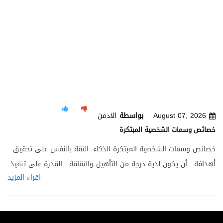
August 07, 2026
بواسطة
الادمن
خصائص وسمات الشخصية المبتكرة
خصائص وسمات الشخصية المبتكرة الذكاء. الثقة بالنفس على تحقيق
أهدافة . أن يكون لدية درجة من التأهيل والثقاقة . القدرة على تنفيذ
اقراء المزيد
الافكار الابداعية التي يحملها الشخص المبدع . القدرة على استنباط
الامور فلا يرى الظواهر على حالتها بل يقوم بتحليلها ويثير التساؤلات
والتشكيك بشكل مستمر . لدية علاقات إجتماعية واسعة ويتعامل مع