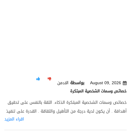
August 09, 2026
بواسطة
الادمن
خصائص وسمات الشخصية المبتكرة
خصائص وسمات الشخصية المبتكرة الذكاء. الثقة بالنفس على تحقيق
أهدافة . أن يكون لدية درجة من التأهيل والثقاقة . القدرة على تنفيذ
اقراء المزيد
الافكار الابداعية التي يحملها الشخص المبدع . القدرة على استنباط
الامور فلا يرى الظواهر على حالتها بل يقوم بتحليلها ويثير التساؤلات