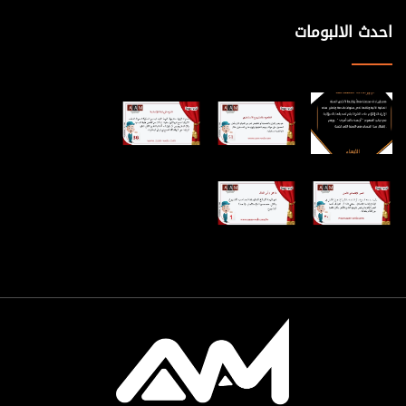
التغيير ينبغي أن تكون نبيلة ووسيلته ينبغي أن تكون نبيلة أيضاً،
احدث الالبومات
فالتغيير عملية أخلاقية بالدرجة الأولى. 23 ـ تفهم الأسباب التي من
أجلها يقاوم الأفراد التغيير مدخل مهم لإزالة هذه المقاومة، ومن ثم
لنجاح العملية التغييرية. 24 ـ كلما كانت العلاقات الانسانية جيدة بين
المغير والمتغير كلما أصبح التغيير أكثر سهولة وقبولاً، والمقاومة أقل
حدة. 25 ـ إن الذي يصمم على التغيير سينجح بإذن الله تعالى على
المدى البعيد، حيث أن الأجيال الجديدة تريد التغيير وتهواه. 26 ـ ما خاب
من استشار ولا ضل من استخار، ولقد كان رسول الله (ص) يعلم
صحابته الاستخارة في الأمور كلها كما يعلمهم السورة من القرآن. 27 ـ
((الطيرة شرك))، والتفاؤل من شيم الكرام، و: (إنه لا يائس من روح
الله إلا القوم الكافرون). 28 ـ الاستعانة بالله، والتوكل عليه، ومن ثم
الحزم وعدم التردد، كل ذلك أسلحة لا يستغني عنها المغير المسلم.