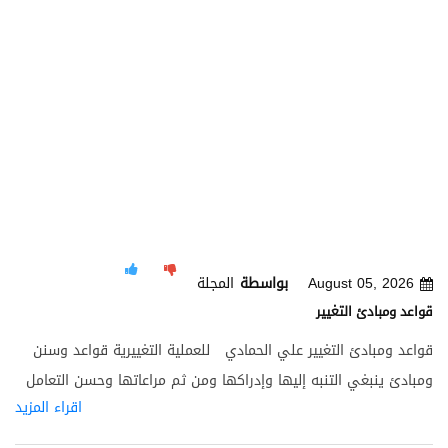
August 05, 2026
بواسطة
المجلة
قواعد ومبادئ التغيير
قواعد ومبادئ التغيير علي الحمادي للعملية التغييرية قواعد وسنن
ومبادئ ينبغي التنبه إليها وإدراكها ومن ثم مراعاتها وحسن التعامل
اقراء المزيد
معها. إن أي إخفاق في فهم ومراعاة هذه القواعد قد يؤدي إلى
إخفاق جزئي أو كلي للعملية التغييرية. ورغم أننا لا نزعم أن هذه