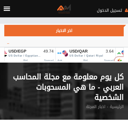
Verification: c3d4b115d28fa434
تسجيل الدخول
اخر الاخبار
ارتفاع أسعار النفط يتجاوز 84 
كل يوم معلومة مع مجلة المحاسب
العربي - ما هي المسحوبات
الشخصية
الرئيسية
اخبار المجلة -