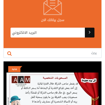
سجل بياناتك الان
جديد