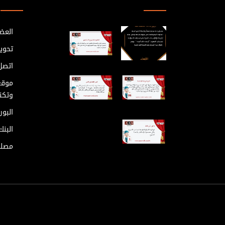
العضو
تحوي
اتصل 
موقع
وتكنو
البور
البن
مصلح