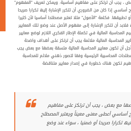
عض ، یجب أن ترتكز على مفاھیم أساسیة. ویمكن تعریف "المفھوم"
ساسي إذا كان من الضروري أن تتكرر الإشارة إلیھ تكرارا صریحا
و تطبیقھا. فكلمة "الأصول" مثلا تعتبر مصطلحا أساسیا لأن كثیرا
 فلابد أن تتكرر الإشارة إلى مفھوم الأصل عند وضع تلك المعاییر
 المحاسبة المالیة في تكملة الإطار الفكري اللازم لوضع معاییر
ر المحاسبة المالیة ملائمة یجب أن ترتكز على أھداف واضحة
من أجل أن تكون معاییر المحاسبة المالیة متسقة بعضھا مع بعض یجب
لحات المحاسبیة الرئیسیة وفقا لتصور ذھني ملائم للمحاسبة
فاھیم تكون ھناك خطورة في إصدار معاییر متناقضة
ضھا مع بعض ، یجب أن ترتكز على مفاھیم
 أساسي أعطى معنى معیناً ویعتبر المصطلح
یھ تكرارا صریحا أو ضمنیا ، سواء عند وضع