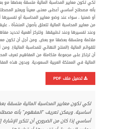
لكي تكون معاییر المحاسبة المالیة متسقة بعضھا مع ب
بأنه مصطلح أساسي أعطى معنى معیناً ویعتبر المصطلح أ
أو ضمنیا ، سواء عند وضع معاییر المحاسبة أو تفسیرھا أ
من معاییر المحاسبة المالیة تتعلق بأصول المنشأة ، علیھ
وعند تفسیرھا وعند تطبیقھا. وتتركز أھمیة تحدید مفاھیم
ملائمة ومتسقة بعضھا مع بعض. ومن أجل أن تكون معایی
للقوائم المالیة (المنتج النھائي للمحاسبة المالیة). و
أن ترتكز على مجموعة متكاملة من المفاھیم تعرف المصط
المالیة في المملكة العربیة السعودیة. وبدون ھذه الم
تحميل ملف PDF
لكي تكون معاییر المحاسبة المالیة متسقة بع
أساسیة. ویمكن تعریف "المفھوم" بأنه مصطلح
أساسي إذا كان من الضروري أن تتكرر الإشارة إل