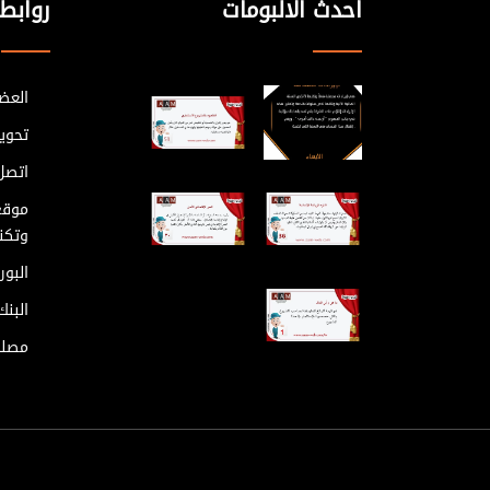
احدث الالبومات
روابط
العضو
تحوي
اتصل 
موقع
وتكنو
البور
البن
مصلح