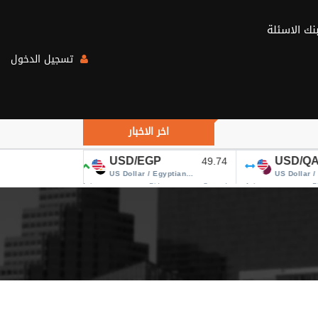
تسجيل الدخول
ارتفاع أسعار النفط يتجاوز 84 دولاراً.. هل يهدأ التصعيد في الشرق الأوسط؟
اخر الاخبار