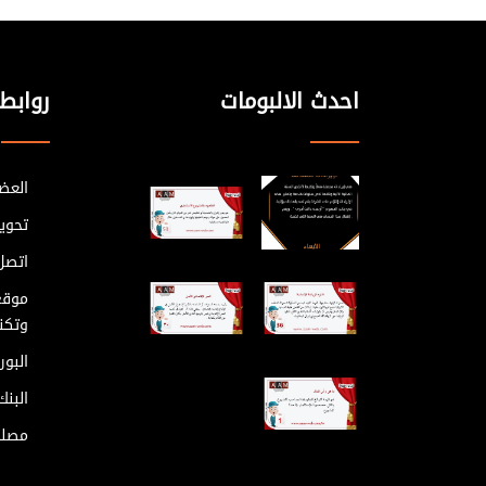
احدث الالبومات
روابط
العضو
تحوي
اتصل 
موقع
وتكنو
البور
البن
مصلح