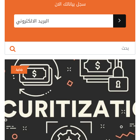
سجل بياناتك الان
جديد