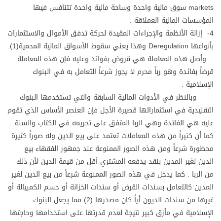
markets سوق مالية واحدة وساحة مالية واحدة تتنافس فيها
المؤسسات المالية العملاقة .
4- إزالة الأنظمة والإجراءات المقيدة لحركة تدفق الأموال والاستثمارات
بأنواعها Deregulation وهذا يعني سقوط الأسواق المالية المحمية(1).
وأصل هذه المعاملة هي قروض بفوائد وعليه فإن هذه المعاملة
قرضاً بفائدة وهو رباً محرم لا يجوز شرعاً التعامل به في البنوك
الإسلامية .
وبالنظر في الأدوات المالية السابقة والتي تستخدمها البنوك
التقليدية في استثماراتها قصيرة الأجل فإن العنصر الأساس الذي تقوم
عليه هي الفائدة وهي الربا المتفق على تحريمه في الكتاب والسنة
كما أن كثيراً من هذه المعاملات تعتمد على بيع الدين وله صوراً كثيرة
محظورة شرعاً ومن هذه الصور الممنوعة عند جمهور الفقهاء بيع
الدين لغير المدين بنقد يدفعه المشتري أقل من قيمة الدين لأن ذلك
من الربا . كما يدخل في هذه الصور الممنوعة شرعاً من بيع الدين لغير
المدين كالتعامل بسندات القرض أو سندات الخزانة أو حسم الكمبيالة أو
غيرها من سندات الديون أياً كان مصدرها (2) مما يجعل البنوك
الإسلامية في مأزق كبير نتيجة لعدم قدرتها على استخدامها وحاجتها