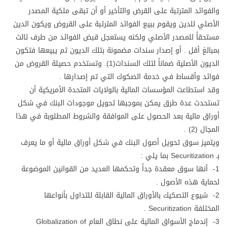
والفوائد المترتبة على القرض والتأخير أو أن تبقى ملكية المصدر
الأصلي للدين ويقوم ببيع الفوائد المترتبة على القروض ويكون الدين
مستحقاً للمصدر الأصلي ولكنه يستعجل قبض الفوائد من طرف ثالث
بمبالغ أقل . أو إصدار سندات مضمونة بتلك الديون ثم يبيعها فتكون
الديون الأصلية ضماناً لتلك السندات(1). وتستخدم حصيلة القروض من
فوائد وأقساط في خدمة الصكوك التي تم إصدارها .
وقد استطاعت المؤسسات المالية بالولايات المتحدة الأمريكية أن
تستحدث عدة طرق يمكن بموجبها تحويل موجودات البنك في شكل
أوراق مالية بعد الحصول على الموافقة والشروط المطلوبة في هذا
المجال (2) .
ويتميز سوق تحويل أصول البنك في شكل أوراق مالية أو ما يعرف
بـ Securitization بما يلي :
1- أنها سوق معقدة جداً وتحكمها العديد من القوانين الموضوعة
لحماية هذه الأصول .
2- شيوع التصكيك بالأوراق المالية القابلة للتداول بأنواعها
المختلفة Securitization .
3- إندماج الأسواق المالية على نطاق العام Globalization of