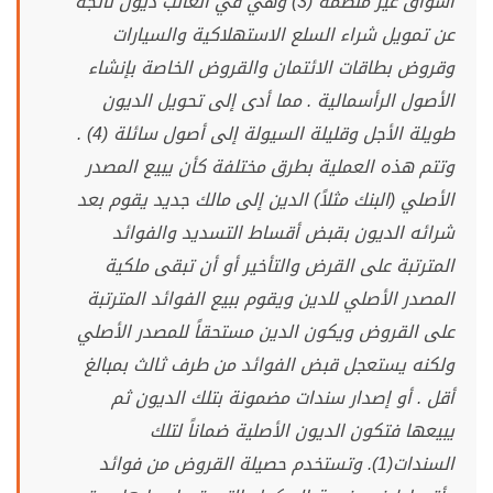
أسواق غير منظمة (3) وهي في الغالب ديون ناتجة
عن تمويل شراء السلع الاستهلاكية والسيارات
وقروض بطاقات الائتمان والقروض الخاصة بإنشاء
الأصول الرأسمالية . مما أدى إلى تحويل الديون
طويلة الأجل وقليلة السيولة إلى أصول سائلة (4) .
وتتم هذه العملية بطرق مختلفة كأن يبيع المصدر
الأصلي (البنك مثلاً) الدين إلى مالك جديد يقوم بعد
شرائه الديون بقبض أقساط التسديد والفوائد
المترتبة على القرض والتأخير أو أن تبقى ملكية
المصدر الأصلي للدين ويقوم ببيع الفوائد المترتبة
على القروض ويكون الدين مستحقاً للمصدر الأصلي
ولكنه يستعجل قبض الفوائد من طرف ثالث بمبالغ
أقل . أو إصدار سندات مضمونة بتلك الديون ثم
يبيعها فتكون الديون الأصلية ضماناً لتلك
السندات(1). وتستخدم حصيلة القروض من فوائد