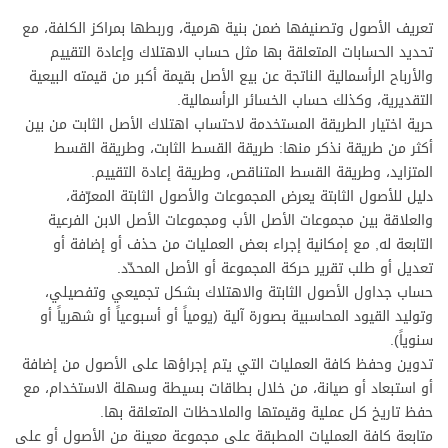
تعريف الأصول وتصنيفها ضمن بنية هرمية، وربطها بمراكز الكلفة، مع
تحديد الحسابات المتعلقة بها مثل حساب الاهتلاك وإعادة التقييم
والأرباح الرأسمالية الناتجة عن بيع الأصل بقيمة أكبر من قيمته البيعية
التقديرية، وكذلك حساب الخسائر الرأسمالية.
حرية اختيار الطريقة المستخدمة لاحتساب اهتلاك الأصل الثابت من بين
أكثر من طريقة نذكر منها: طريقة القسط الثابت، وطريقة القسط
المتزايد، وطريقة القسط المتناقص، وطريقة إعادة التقييم.
دليل للأصول الثابتة يعرض المجموعات والأصول الثابتة المعرّفة،
والعلاقة بين مجموعات الأصل الأب ومجموعات الأصل الابن الفرعية
التابعة له, مع إمكانية إجراء بعض العمليات من حذف أو إضافة أو
تعديل أو طلب تقرير حركة المجموعة أو الأصل المحدّد.
حساب جداول الأصول الثابتة والاهتلاك بشكل تجميعي وتفصيلي،
وتوليد القيود المحاسبية بصورة آلية (يومياً أو أسبوعياً أو شهرياً أو
سنوياً).
تدوين وحفظ كافة العمليات التي يتم إجراؤها على الأصول من إضافة
أو استبعاد أو صيانة، من خلال بطاقات بسيطة وسهلة الاستخدام، مع
حفظ تاريخ كل عملية وقيمتها والملاحظات المتعلقة بها.
متابعة كافة العمليات المطبقة على مجموعة معينة من الأصول أو على