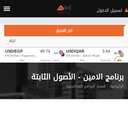
Verification: c3d4b115d28fa434
تسجيل الدخول
اخر الاخبار
ارتفاع أسعار النفط يتجاوز 84 دولاراً.. هل
برنامج الامين - الأصول الثابتة
الرئيسية
قسم البرامج المحاسبية -