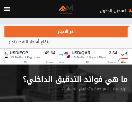
Verification: c3d4b115d28fa434
تسجيل الدخول
اخر الاخبار
ارتفاع أسعار النفط يتجاوز 84 دولاراً.. هل يهدأ التصعيد في الشرق الأوسط؟
ما هي فوائد التدقيق الداخلي؟
الرئيسية
المراجعة وتدقيق الحسابات -