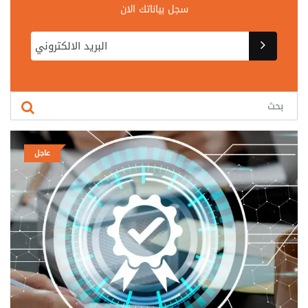
سجل بياناتك الان
عاجل