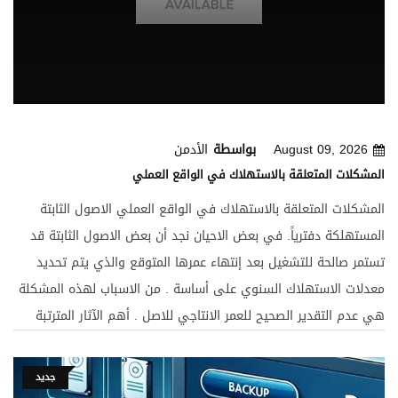
August 09, 2026
بواسطة
الأدمن
المشكلات المتعلقة بالاستهلاك في الواقع العملي
المشكلات المتعلقة بالاستهلاك في الواقع العملي الاصول الثابتة
المستهلكة دفترياً. في بعض الاحيان نجد أن بعض الاصول الثابتة قد
تستمر صالحة للتشغيل بعد إنتهاء عمرها المتوقع والذي يتم تحديد
معدلات الاستهلاك السنوي على أساسة . من الاسباب لهذه المشكلة
هي عدم التقدير الصحيح للعمر الانتاجي للاصل . أهم الآثار المترتبة
علىه 1- تكلفة الظاهرة بقائمة الدخل تظهر بأقل من القيمة الحقيقية .
2- أن قيم الاصول الثابتة بقائمة المركز المالي ستظهر باقل من
جديد
حقيقتها ،الامر الذي يعني أستعمال الميزانية إلى إحتياطي سري وذلك