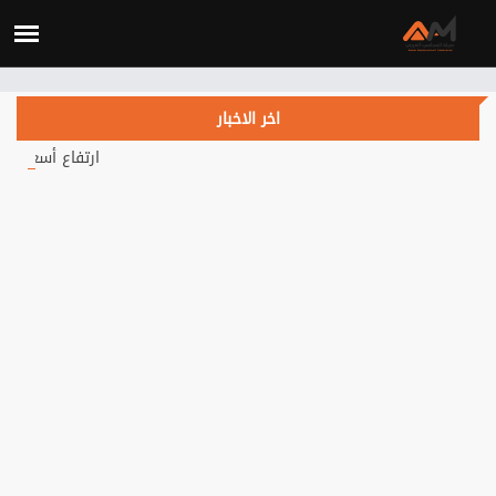
Verification: c3d4b115d28fa434
اخر الاخبار
ارتفاع أسعار النفط يتجاوز 84 دولاراً.. هل يهدأ التصعيد في الشرق الأوسط؟