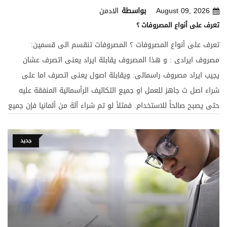
بالمزايا الاتية :- 1- أن تطبيق هذه الطريقة يدعم مبدأ الموضوعية
August 09, 2026
بواسطة
الادمن
ويخلو من التحكم الشخصي . 2- أن هذه الطريقة عالجت المشكلة من
تعرف على أنواع المصروفات ؟
كافة جوانبها حيث يظهر رقم الارباح والخسائر على حقيقة وقائمة
تعرف على أنواع المصروفات ؟ المصروفات تنقسم الى قسمين:
المركز المالي بقيمتها العادلة وعدم إشتمال الميزانية على إحتياطيات
مصروف ايرادى : و هذا المصروف يقابلة ايراد يعنى اتصرف عشان
سرية . 3- تدعم مبدأ الافصاح المحاسبي .
يجيب ايراد مصروف راسمالى: ويقابلة اصول يعنى اتصرف اما على
شراء اصل ث جاهز للعمل او جميع التكاليف الرأسمالية المنفقة عليه
حتى يصبح صالحاً للاستخدام. فمثلاً لو تم شراء آلة من ألمانيا فإن جميع
ما ينفق عليها حتى تصل للمنشأة يمثل جزءً من تكلفتها التاريخية (
ثمن الشراء+ عمولة وكلاء الشراء + مصاريف النقل والشحن والتفريغ
جديد
والرسوم الجمركية) يضاف إليها تكاليف تركيب قاعدة خرسانية إذا
استلزم تشغيلها وجود مثل هذه القاعدة. ثانياً : إذا انفق على الأصل
ث مصاريف أدت إلى تعلية قيمة الاصل او زيادة طاقته الإنتاجية أو
عمره الافتراضي تعالج كمصاريف رأسمالية، بمعنى إنها تضاف على
قيمة الأصل الثابت وتهلك بمعدل إهلاكه. ملحوظة ؛ المعالجة