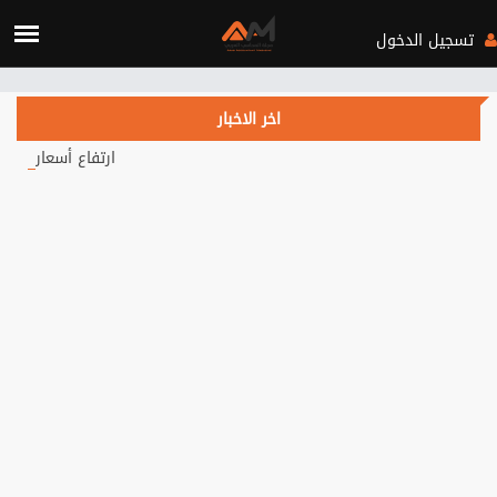
Verification: c3d4b115d28fa434
تسجيل الدخول
اخر الاخبار
ارتفاع أسعار النفط يتجاوز 84 دولاراً.. هل يهدأ التصعيد في الشرق الأوسط؟