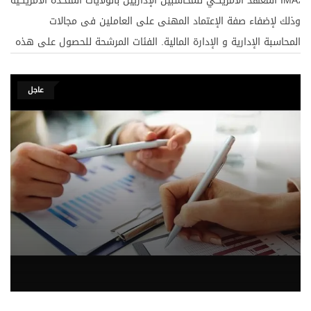
المعهد الأمريكي للمحاسبين الإداريين بالولايات المتحدة الأمريكية IMA،
وذلك لإضفاء صفة الإعتماد المهنى على العاملين فى مجالات
المحاسبة الإدارية و الإدارة المالية. الفئات المرشحة للحصول على هذه
الشهادة : – المتخصصون في الحقل المالي والإداري . – المديرون
الماليون الراغبون في الحصول على تأهيل مهني يوثق خبرتهم
عاجل
العملية ، بالإضافة الى كسب المعرفة التي تمكنهم من أداء مهامهم
الوظيفية بأسلوب علمي متطور . – كافة المتخصصين و العاملين في
مجال المراجعة و التدقيق المالي . – كافة العاملين في المجال
المحاسبي الراغبون في الحصول على تأهيل مهني يمكنهم من تولي
وظائف قيادية في المجال المحاسبي والمالي . – العاملون
والمتخصصون في قطاع البنوك والاستثمار . متطلبات التسجيل
والإلتحاق : – الحصول على مؤهل جامعي في المجال ( درجة
البكالوريوس ) . – خبرة عملية لا تقل عن عامين في مجال المراجعة .
إذا كنت حديث التخرج يبقى لازم تتابع مركز المحاسب العربي للتدريب
وتكنولوجيا المعلومات حيث اننا سوف نطرح مبادة لتأهيل حديثي