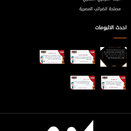
منهم وتطبيق قولة " الرجل المناسب في المكان المناسب " كما أن
مصلحة الضرائب المصرية
على المدير دراسة حالة الموظفين وتنمية كفاءاتهم وتدريبهم على
الواسائل الحديثة اولاً باول وذلك للحصول على أعلى درجة من جودة
احدث الالبومات
العمل سبحان الله اعرف شخص " حسبنا الله ونعم الوكيل فيه " ذهب
ليعمل مدير مالي في أحدى الشركات وقالله صاحب العمل من تراه
ليس بالكفاءة المطلوبة فاعطيهم او نزلهم في معاهد واعطيهم
دورات فسبحان الله راح فصل الجميع ولا حول ولا قوة إلا بالله وبعد
مرور سنة سبحان الله تم فصلة هو من العمل قبل أن بفصل جاء زيارة
لنا فقال لقد وفرت للشركة مبلغ وقدرة 45000 فقلت له وكم بيت
قفلته بفعلتك هذه فنظر غلى وقال اسكت يا وائل ...... ولا حول ولا
قوة إلا بالله رابعاً : التوجية : - تتعلق هذه الوظيفة من وظائف
المدير بإرشاد المرءوسين والإشراف عليهم ، فلا يكفي وضع الرجل
المناسب في المكان المناسب ، بل يصبح من الضروري توجيه
المروءسين في تنفيذهم للاعمال وهي عملية يومية تتم في اداء