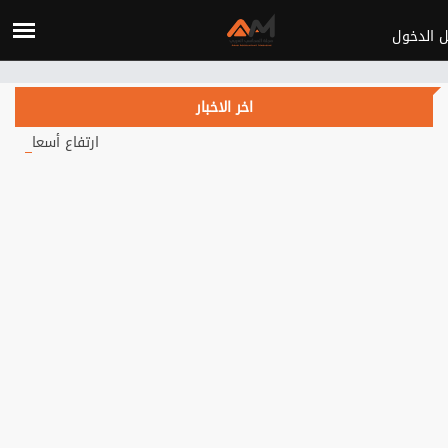
Verification: c3d4b115d28fa434
اخر الاخبار
ارتفاع أسعار النفط يتجاوز 84 دولاراً.. هل يهدأ التصعيد في الشرق الأوسط؟