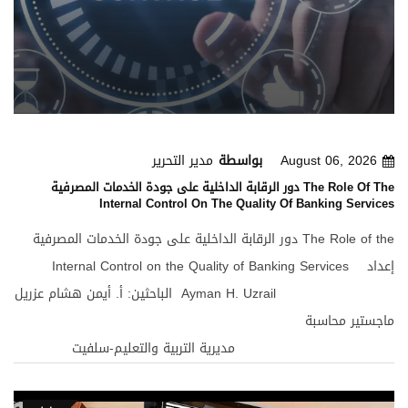
- الزيادة في وسائل الدفع عند توسع البنوك التجارية تؤدي إلى
زيادة في التشغيل والدخل القومي وإرتفاع الأسعار . - والنقص في
في وسائل الدفع عند البنوك التجارية يؤدي إلى نقص في التشغيل
والدخل القومي وإنخفاض الإسعار .
August 06, 2026
بواسطة
مدير التحرير
دور الرقابة الداخلية على جودة الخدمات المصرفية The Role Of The
Internal Control On The Quality Of Banking Services
دور الرقابة الداخلية على جودة الخدمات المصرفية The Role of the Internal Control on the Quality of Banking Services إعداد الباحثين: أ. أيمن هشام عزريل Ayman H. Uzrail ماجستير محاسبة مديرية التربية والتعليم-سلفيت ******************************* أ. صالح أحمد أبوليلى Saleh A. Abulaila محاسب قانوني معتمد/CPA قسم الإيرادات-إيلينوي/شيكاغو Illinois Department of Revenue المقدمة: أدى التقدم العملي والتكنولوجي الذي صاحب الألفية الثالثة - القرن الحادي والعشرين - إلى زيادة منشئات الأعمال وزيادة المسؤوليات الملقاة على عاتقها وتحقيق أهدافها، وتعقد المشكلات الإدارية الناتجة عن تنوع نشاطها وزيادة حجم أعمالها، وانتقالها من المحلية إلي العالمية، وتنشيط بورصات الأوراق المحلية والعربية والدولية والعالمية، ومن أجل إعادة الثقة في البيانات المالية، كانت الرقابة الداخلية أمراً حتمياً تقتضيه الإدارة العلمية، وأوصت به منظمة التعاون الاقتصادية والتنمية، والمنظمات المهنية، لحماية حقوق المساهمين والمجتمع والدولة، والحد من المشكلات الاقتصادية. يعتبر نظام الرقابة الداخلية في أي شركة بمثابة خط الدفاع الأول الذي يحمي مصالح المساهمين بصفة خاصة وكافة الأطراف ذات الصلة بالشركات، حيث إن نظام الرقابة الداخلية هو النظام الذي يوفر الحماية لعملية إنتاج المعلومات المالية التي يمكن الاعتماد عليها واتخاذ قرارات الاستثمار والائتمان السلمية. (جمعة،2009، ص193). هذا وقد تناولت لجنة بازل موضوع الإشراف والرقابة على المصارف في مقرراته، ووصف إطاراً عاماً لتقيم الرقابة الداخلية فيها، وتضمنت ضرورة تعزيز أثر الرقابة الداخلية في هذه المؤسسات حيث أظهرت الدراسات التحليلية أن الحالات المتعلقة بخسائر تلك المؤسسات يمكن تجنبها لو توفرت وطبقت رقابة فعالة فيها. (إبراهيم،2009، ص123). حتى تتمكن المصارف من تقديم خدمات مصرفية ذات جودة عالية يستدعي الأمر تدعيم دور الرقابة الداخلية على تلك الخدمات، حيث أن تلك الرقابة تعتبر ركيزة أساسية لدى المصارف في التأثير على جودة الخدمات المصرفية، وذلك للوصول إلى حصة سوقية كبيرة وقدرة تنافسية بشكل أفضل وفقاً للنموذج الذي تم استخدامه من قبل الباحثين لقياس جودة الخدمة المصرفية. الدراسة: مفهوم الرقابة: عرف روبرت موكلير الرقابة بأنها عبارة عن جهد منظم لوضع معايير الأداء مع أهداف التخطيط لتصميم نظم معلومات تغذية عكسية لمقارنة الانجاز الفعلي بالمعايير المحددة مسبقاً، لتقدير ما إذا كان هناك انحرافات, وتحديد أهميتها ولاتخاذ أي عمل مطلوب للتأكد من أن جميع موارد المنظمة يتم استخدامها بأكثر الطرق فعالية وكفاءة ممكنة في تحقيق أهداف المنظمة. (الجيوسي وجاد الله، 2008، ص174). عرفها آخرون بأنها وظيفة للتأكد من الأنشطة توفر لنا النتائج المرغوبة، إن الرقابة تتعلق بوضع هدف وقياس الأداء ، واتخاذ الإجراءات التصحيحية. (العلاق، 2009، ص174). لقد عرفت الرقابة بأنها التأكد من أن ما تم انجازه من أنشطة ومهام وأهداف، هو بالضبط ما كان يجب أن يتم ، بما في ذلك تحديد الانحرافات وتشخيصها تمهيداً لمعالجتها (عباس، 2011، ص155). لقد أصدر مجمع المحاسبين الأمريكي نشرة خاصة بالرقابة الداخلية، أشار فيها إلى أن الرقابة الداخلية تتضمن خطة التنظيم وكل ما يرتبط بها من الوسائل والمقاييس التي تستخدم في المنشاة بقصد حماية الأصول وضمان الدقة الحسابية للبيانات المحاسبية ومدى الاعتماد عليها، كما تهدف إلى الارتقاء بالكفاية الإنتاجية وتشجيع السير حسب السياسات الإدارية المرسومة وتوفير المعلومات الملائمة للتخطيط واتخاذ القرارات. (الوقاد وديان، 2010، ص170). الرقابة الداخلية يتم تصميمها وتشغيلها من أجل معالجة انحرافات ومخاطر الأعمال التي قد تحول دون تحقيق المعايير والأهداف المخططة، وإنها وسيلة لتحقيق غايات وليست غاية في حد ذاتها وإنها تغطي كافة جوانب التنظيم ونشاطاته الداخلية، وتشمل النظام المحاسبي والنظام الإداري والوظائف المرتبطة به، وبذلك أصبحت الرقابة الداخلية بمثابة الوسيلة الفعالة التي تكمن من توفير المعلومات الملائمة، والحماية اللازمة لكافة الأصول وتقييم أداء كافة المستويات الإدارية التابعة لها، والتحقق من الالتزام بالسياسات والقوانين الموضوعة من ثم المساعدة في اتخاذ القرارات المشتقة من أهداف المنشاة. أهمية الرقابة الداخلية: (الخطيب، 2010، ص13-14) تظهر أهمية الرقابة الداخلية على ما تؤديه من اكتشاف الأخطاء والعمل على تصحيحها ومحاولة منعها قبل وقوعها، لكنها أيضاً تلقي الضوء على الايجابيات داخل المنشآت عن طريق اكتشاف الكفاءات الإدارية والتشغيلية، وذلك من خلال تقيم الأداء للعاملين داخل المنشآت، وبالتالي تقدير المجتهدين من خلال الحوافز المادية والمعنوية، مما يدفعهم إلى زيادة الائتمان والإتقان في العمل، وذلك للوصول إلى الأهداف الموضوعية من قبل الإدارة. لقيت الرقابة الداخلية في السنوات الأخيرة عناية كبيرة واهتماماً بالغاً من المحاسبين والمراجعين وإدارة المنشآت وقد ساعد على ذلك عدة عوامل يمكن إيجازها فيما يلي: أ. تزايد نطاق المشروعات وحجمها مما أدى إلى تعقيد وتشعب هياكلها التنظيمية وحتى يمكن مراقبة العمليات بفاعلية يجب أن تعتمد الإدارة على العديد من التقارير والتحليلات التي توفر فيها درجة عالية من الثقة. ب. اضطرار الإدارة العليا إلى تفويض السلطات والمسؤوليات إلى المستويات الإدارية الأدنى وجعل الحاجة ملحة إلى ضرورة تطوير الأدوات والوسائل التي تمكن الإدارة العليا من متابعة أعمال المرؤوسين ويطمئنها على التزام إدارات المشروع بالسياسات والتعليمات الموضوعية، وحسن استغلال السلطات الممنوحة. ج. متطلبات الإدارة إلى بيانات دورية دقيقة، يتعين على إدارة المنشأة الحصول على عدة تقارير دورية عن الأوجه المختلفة للنشاط من أجل اتخاذ القرارات المناسبة واللازمة لتصحيح الانحرافات ورسم سياسة الشركة في المستقبل، لذلك يعتبر من الضروري وجود نظام رقابي سليم يطمئن الإدارة على صحة التقارير التي تقدم لها وتعتمد عليها في اتخاذ قراراتها. أهداف الرقابة الداخلية: تعددت أهداف الرقابة الداخلية وأصبحت تغطي مجالات عديدة أهمها (جمعة، 2005، ص81): 1- حماية أصول المنشأة من أي تلاعب أو اختلاس أو سوء استخدام. 2- التأكد من دقة البيانات المحاسبية المسجلة بالدفاتر من أجل تحديد درجة الاعتماد عليها قبل اتخاذ أي قرارات أو رسم أي خطط مستقبلية. 3- الرقابة على استخدام الموارد المتاحة. 4- زيادة الكفاية الإنتاجية للمنشأة. 5- وضع نظام للسلطات والمسئوليات وتحديد الاختصاصات. خطوات الرقابة: تتطلب وظيفة الرقابة القيام بأربع خطوات أساسية وهي: وضع المعايير، قياس الأداء، مقارنة النتائج، وتصحيح الانحرافات، وهذه الخطوات يمكن استخدامها في أي مجالات الرقابة على الأموال والإجراءات وجودة المنتجات والخدمات. أولاً- وضع المعايير: تعتبر وضع الخطط والمعايير الخطوة الأولى في عملية الرقابة ومع ذلك نظراً لأن الخطط تختلف في درجة تفاصيلها وتعقيدها ونظراً لأن المديرون لا يستطيعون ملاحظة كل شيء فإنه يجب وضع المعايير ومتابعتها، والمعيار هو نموذج أو مستوى الأداء المرغوب تحقيقه، والمعايير هي النقاط المختارة من برنامج الخطة الكلية والتي يتم فيها قياس الأداء لكي يعطي المديرون الإشارات التي توضح لهم كيف تسير الأمور بدون الحاجة إلى مراقبة كل الخطوات في تنفيذ الخطط, ويتم التعبير عن المعايير بمصطلحات مثل: جودة المنتج، الخدمة، الأرباح المكتسبة، المصاريف المستحقة، عدد شكاوي العملاء. (الصيرفي، 2006، ص234). ثانياً- قياس الأداء: تأتي هذه الخطوات بهدف تحديد معايير الأداء وهي قياس العمل الفعلي الذي تم انجازه وتعتمد هذه الخطوة على إمكانية التقييم الموضوعي وعلى المعايير وسهولتها, وبشكل عام يجب أن يتوافر في عملية قياس الأداء الموضوعية ودعم سهولة الاسترشاد بالمعايير الكمية إلا أنها يجب ألا تؤخذ كمسلمات أو كبديل كلي للمقاييس النوعية. (القريوتي، 2009، ص362). ثالثاً- مقارنة النتائج: تعد هذه الخطوات من أهم الخطوات التي تلي عملية قياس الأداء حيث يتم فيها مقارنة العمل المنجز مع ما هو منفذ فعلياً فإذا ظهر من المقارنة أن العمل تم تنفيذه حسب المعيار فإن الأداء يكون خاضعاً للسيطرة أما إذا ظهر من المقارنة أن هناك انحرافاً عن المعيار فإن الأداء يكون خارجاً عن السيطرة, وإذا كان المعيار المستخدم كمياً فإن عملية المقارنة تكون سهلة نسبياً, أما المعيار الوصفي فيجعل عملية المقارنة صعبة إلى حد كبير. (ديري، 2011، ص18). رابعاً- تصحيح الانحرافات: يعد الغرض النهائي الذي تبحث عنه عملية الرقابة هو الكشف عن هذه الانحرافات ومعرفتها والعمل على إصلاحها في الوقت المناسب وبالسرعة الممكنة، ويمكن أن يكون الإجراء التصحيحي عبارة عن تعديل الخطط أو تعديل طبيعة العمل أو استبعاد معوقات العمل أو زيادة عدد الموظفين أو تدريب الموظفين وتنمية مهاراتهم أو إيجاد حوافز فعالة, ولكن وبالرغم من تصحيح الانحرافات فمن الممكن أن تظهر مرة أخرى وذلك لأن المعلومات التي تصل إلى إدارة المنشأة قد تكون غير صحيحة أو ناقصة، وبالتالي يجب معرفة أسباب الانحراف الحقيقية والعمل على تعديلها حتى لا تظهر المشكلات مرة أخرى. (حجاج، 2001، ص 256). أنواع الرقابة: يمكن تقسيم الرقابة إلى أنواع متعددة، وذلك وفقاً للزاوية التي ينظر منها وليس معنى هذا أن لكل نوع من هذه الرقابة أصولاً عملية تختلف في المبادئ العلمية التي تحكم النوع الآخر، ولكن الأصول والمبادئ العلمية التي تحكم عملية الرقابة في مجموعها تكاد تكون واحدة في كل نوع من هذه الأنواع من الرقابة. (الصيرفي، 2006، ص265). لذلك تأتي دراسة أنواع الرقابة من خلال معايير مختلفة للرقابة مثل معيار التوقيت، ومعيار الوظيفة، ومعيار المصدر، ومعيار المكان، ومعيار الاستمرارية، ومعيار النشاط ، وقد تختلف أنواعها حسب معيار الشخص الذي يؤديها. وفيما يلي أنواع الرقابة حسب تلك المعايير: 1. الرقابة من حيت التوقيت: (العامري والغالبي، 2011، ص230) أ- الرقابة من قبل الانجاز (التنفيذ): وتسمى أحياناً الرقابة القبلية وإشارة إلى أنها تجري قبل البدء بالتنفيذ وتحاول أساساً أن تتجنب الانحرافات والأخطاء قبل وقوعها، فهي رقابة وقائية أو رقابة مبدئية ومن أمثلة هذا النوع من الرقابة ما تقوم به المصارف من تدقيق لملائمة قدرات الزبائن الذين يطلبون القروض قبل الموافقة على منحها, وقد تستعين بعض الشركات بمكاتب التدقيق للتأكد من عدالة وقوة بيانات المركز المالي لبعض الشركات قبل اتخاذ قرار مالي مهم. ب- الرقابة المتزامنة مع التنفيذ: يركز هذا النوع على ما يجري أثناء التنفيذ لذلك تسمى متزامنة مع التنفيذ والانجاز بموجب هذا النوع يتم التأكد من أن الأعمال تنجز وفق ما يرد في الخطط بهدف حل المشكلات حال وقوعها عند تنفيذها, وتعتبر القيم وثقافة المنظمة من صور الرقابة المتزامنة مع أداء الأفراد بحيث يكون تصرفهم وفق الحدود المرسومة ضمن ثقافة المنظمة وهذا النوع من الأكثر استخداماً من الأنواع الأخرى. ت- الرقابة بعد التنفيذ: يركز هذا النوع على رقابة المخرجات أو العمل بعد تنفيذه وانتهائه ومحور هذا النمط هو التركيز على النتائج والغايات وليس المدخلات أو سير التنفيذ، والهدف الرئيس هنا هو حل المشكلات ولكن بعد حدوثها ومحاولة تلافي تكرارها مستقبلاً مرة أخرى. 2. الرقابة من حيث الوظيفة: (الذنيبات، 2010، ص178) أ- الرقابة الداخلية الإدارية: تهدف الرقابة الداخلية الإدارية إلى تحقيق الكفاءة الإنتاجية وتشجيع الالتزام بالسياسات الإدارية ومن الإجراءات التي تضعها الإدارة لتحقيق الرقابة الإدارية: - الموازنات التخطيطية - التكاليف المعيارية. - الرسوم البيانية والخرائط. - دراسة الوقت والحركة. - التقارير الدورية. - البرامج