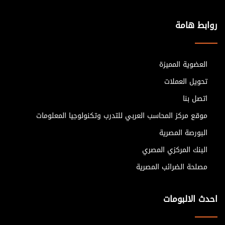
للخطابات القائمة او عند إصدار خطابات ضمان جديدة. د- ضرورة التأكد
من وجود ارتباطات متعلقة بتنفيذ أعمال بين عميل البنك والغير الصادر
روابط هامة
لصالحه خطابات الضمان عن الأعمال موضوع الخطاب.
العضوية المميزة
تحويل العملات
اتصل بنا
موقع مركز المحاسب العربي للتدرب وتكنولوجيا المعلومات
البورصة المصرية
البنك المركزي المصري
مصلحة الضرائب المصرية
احدث الالبومات