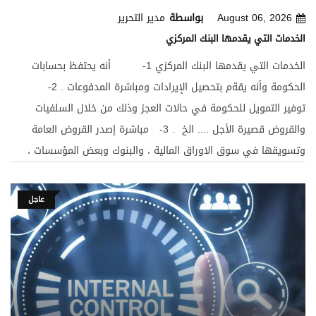
صورة من جميع إشعارات القيد. صورة من اية مراسلات خاصة بالخطابات
August 06, 2026
بواسطة
مدير التحرير
ويثبت على وجه الملف جميع بيانات خطاب الضمان ويحفظ فى
الخدمات التي يقدمها البنك المركزي
ترتيب مسلسل تاريخى ورقمى للرجوع إليه فى أي وقت وعند الحاجة.
الخدمات التي يقدمها البنك المركزي 1- أنه يحتفظ بحسابات
الحكومة وأنه يقةم بتحصيل الإيرادات ومباشرة المدفوعات . 2-
توفير التمويل للحكومة في حالات العجز وذلك من خلال السلفيات
والقروض قصيرة الأجل .... الخ . 3- مباشرة إصدر القروض العامة
وتسويقها في سوق الاوراق المالية ، والبنوك وبعض المؤسسات ،
دفع الفوائد وإستلاك الديون في المواعيد . رابعاً : - المقرض الاخير
للنظان الإئتماني . يوفر البنك المركزي للنوك التجارية أرصدة نقدية
عاجل
في حالات الضيف وذلك من خلال القروض أو من خلال إعادة خصم
الحوالات المقدمة له تتور فيها شروط إعادة الخصم . خامساً : الرقابة
على الإئتمان . هذا البند من أهم وظائف البنك المركزي ، حيث
يتولى البنك المركزي الإشراف على البنوك التجارية وتنظيم شئون
الإئتمان على النحو الذي يحافظ على إستقرار المسنوى العام حيث أن