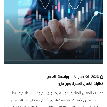
المنافسة ففكرت في إيجاد صيغ استثمارية تتوافق مع الشريعة
الإسلامية . وسوف نبحث في هذا الفصل كيفية الحصول على الأموال
في البنوك التقليدية واستخداماتها مع مقارنتها بتلك الموجودة في
البنوك الإسلامية وسوف نبين أوجه العلاقة والتشابه والإختلاف بين
البنك التقليدي والبنك الإسلامي . وقبل كل ذلك سوف نتعرف على
أهداف البنوك الإسلامية من خلال المباحث التالية :
August 06, 2026
بواسطة
الادمن
خطابات الضمان الصادرة بدون مارج
خطابات الضمان الصادرة بدون مارج تجرى القيود السابقة فيما عدا
حساب مودعى تأمينات فلا يقيد به اى تأمين حيث ان الخطاب صادر