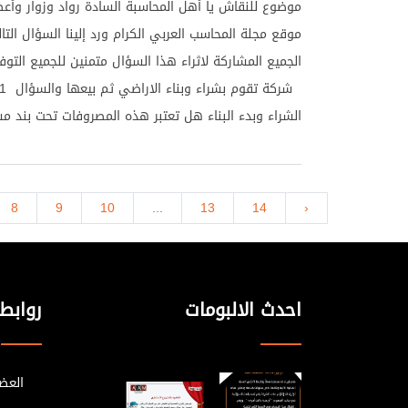
موضوع للنقاش يا أهل المحاسبة السادة رواد وزوار وأع
العلمي ، وتعريف الآخَرين بالمجلة وما يُنْشَر فيها من بح
موقع مجلة المحاسب العربي الكرام ورد إلينا السؤال التا
ودراسات . وبهذا الصدد تتوجَّه هيئتا تحرير المجلتين ب
الجميع المشاركة لاثراء هذا السؤال متمنين للجميع التو
التهاني إلى كل من ساهم معنا في تحقيقنا للنجاح وال
حققناه من علم ومعرفة للمحاسب العربي من خلال الطرح
الشراء وبدء البناء هل تعتبر هذه المصروفات تحت بند 
المميز الذي يتم نشره في العدد الالكتروني المنشور على
التنفيذ أم لا 2 - عند بيع شقة قبل الانتهاء من المشر
المقالات والبرامج الدورات التي تنشر على الموقع الرس
المعالجة المحاسبية الصحيحة لها 3 - مخزون الوحج
ويُشرفنا أن نخص بالشكر كل من الدكتور / هايل 
الشقق " هل يعتبر مخزون 
›
14
13
...
10
9
8
والباحث المالي الاستاذ / أيمن عزريل ، على ما يقدموه م
التجهيز ما هي المعالجة المحاسبية لها ولا تنسى عند
رائعة كانت لها الاثر في إثراء البحث العلمي والشكر لل
يثاب أربع السائل والمسئول والمستمع والمحب
لكم مزيدا من التوفيق والنجاح . وائـــل مــــرد مؤسس ور
مجلة المحاسب العربي والمدير المالي في أحدى الشركات العقارية
احدث الالبومات
روابط
العضو