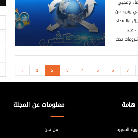
ضاء ومحبي
وث
لي ونريد من
أطيب
فيق والسداد
وصول إلى ما
شركة تقوم بشراء وبناء الاراضي ثم بيعها والسؤال 1 - عند
 العلمي
مشروعات تحت
 المجلة أو
وع ما هل
مي للمجلة .
ات العقارية "
طشطوش
أو عقارات إستثمارية . 4 - عند البيع بعد
7
ن مقالات
6
5
4
3
2
1
‹
 السؤال
جميع ونتمنى
ئيس تحرير
 هامة
معلومات عن المجلة
ية المميزة
من نحن