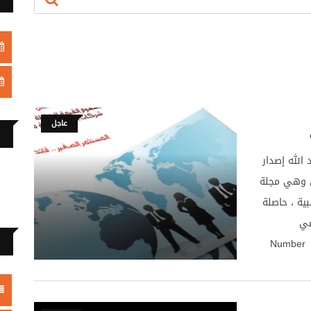
عاجل
الله إصدار
ربي وهي مجلة
ية ، حاصلة
Inter
يل العدد إضغط
اليونسكو ) للمجلات
لجديد على
يرة