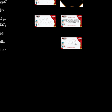
تحوي
اتصل 
موقع
وتكنو
البور
البن
مصلح