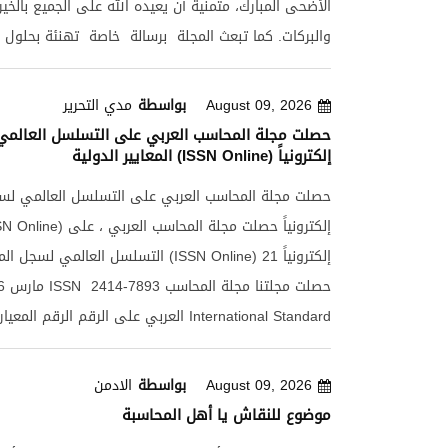
الأضحى المبارك، متمنية أن يعيده الله على الجميع بالخير
على الأصل في حالة عدم إستخدامة للإنتاج * التقادم الف
والبركات. كما تبعث المجلة برسالة خاصة تهنئة بحلول ا
عن التعيير و التقدم في الإنتاج أو تغيير الطلب على المن
للمحاسبين بالوطن العربي متمنين لهم دوام التوفيق وال
الناتجة عن إستخدام الأصل . * القيود القانونية أو ما ف
مجلة المحاسب العربي وائــل مــراد
August 09, 2026
بواسطة
مدي التحرير
إستخدام الأصل مثل تاريخ إنتهاء إستخدام الأصول المستأجرة .
حصلت مجلة المحاسب العربي على التسلسل العالم
المعايير الدولية (ISSN Online) إلكترونياً
حصلت مجلة المحاسب العربي على التسلسل العالمي لسجل
التسلسل العالمي لسجل المعايير الدولية (Online
العربي على الرقم الرقم المعياري العالمي andard
Serial Number ( ISSN ) الذي تمنحه ( منظمة ا
للمجلات العلمية المعتمدة ، ويؤدي حصول المجلة على ه
August 09, 2026
بواسطة
الادمن
خدمةً للمجلة والباحثين في أنحاء العالم قاطبةً ، في قوا
موضوع للنقاش يا أهل المحاسبة
المعلومات ، وعند تداول المجلة في مكتبات العالم ودوائ