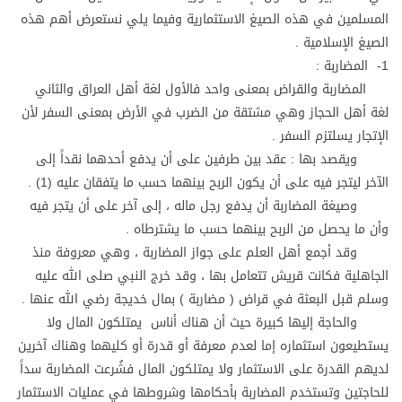
المسلمين في هذه الصيغ الاستثمارية وفيما يلي نستعرض أهم هذه
الصيغ الإسلامية .
1- المضاربة :
المضاربة والقراض بمعنى واحد فالأول لغة أهل العراق والثاني
لغة أهل الحجاز وهي مشتقة من الضرب في الأرض بمعنى السفر لأن
الإتجار يسلتزم السفر .
ويقصد بها : عقد بين طرفين على أن يدفع أحدهما نقداً إلى
الآخر ليتجر فيه على أن يكون الربح بينهما حسب ما يتفقان عليه (1) .
وصيغة المضاربة أن يدفع رجل ماله ، إلى آخر على أن يتجر فيه
وأن ما يحصل من الربح بينهما حسب ما يشترطاه .
وقد أجمع أهل العلم على جواز المضاربة ، وهي معروفة منذ
الجاهلية فكانت قريش تتعامل بها ، وقد خرج النبي صلى الله عليه
وسلم قبل البعثة في قراض ( مضاربة ) بمال خديجة رضي الله عنها .
والحاجة إليها كبيرة حيث أن هناك أناس يمتلكون المال ولا
يستطيعون استثماره إما لعدم معرفة أو قدرة أو كليهما وهناك آخرين
لديهم القدرة على الاستثمار ولا يمتلكون المال فشُرعت المضاربة سداً
للحاجتين وتستخدم المضاربة بأحكامها وشروطها في عمليات الاستثمار