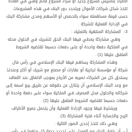
الأفراد بتأسيس مشروع جديد أو شراء مشروع قائم وهي في العادة
تتخذ شكل شركات الأموال ويتحدد دور البنك في هذه المشروعات
حسب قيمة مساهمته سواء بالحصص أو الأسهم ومدى مشاركة البنك
في الإدارة الفعلية للشركة .
3- المشاركة المنتهية بالتمليك :
وهي مشاركة يعطي فيها البنك الحق للشريك في الحلول محله
في الملكية دفعة واحدة أو على دفعات حسبما تقتضيه الشروط
المتفق عليها (1) .
وهذه المشاركة يساهم فيها البنك الإسلامي في رأس مال
شركة أو مؤسسة تجارية أو عقارات أو مصنع مع شريك أو أكثر وعندئذ
يستحق كل من الشركاء نصيبه من الأرباح بموجب الاتفاق عند التعاقد
مع وعد البنك الإسلامي أن يتنازل عن حقوقه عن طريق بيع اسمه إلى
شركائه والحلول محل المصرف في الملكية سواء على دفعة واحدة أو
دفعات حسبما تقتضيه الشروط المتفق عليها (2) .
ويشترط فيها وجود الإرادة الفعلية وأن يتحمل جميع الأطراف
الربح والخسارة أثناء فترة المشاركة (3) .
وهي ذلك تتخذ إحدى الصور التالية :
أ - أن يتفق البنك مع العميل على تحديد حصة كل منهما في رأس