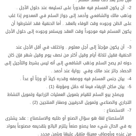
2- أن يكون المسلم فيه مقدوراً على تسليمه عند حلول الأجل .
وذهب مالك والشافعي وأحمد إلى جواز السلم في المعدوم إذا غلب
على الظن وجوده وقت الوفاء بالعقد . أما الحنفية فقد اشترطوا أن
يكون المسلم فيه موجوداً وقت العقد ويستمر وجوده إلى حلول الأجل
.
3- أن يكون مؤجلاً إلى أجل معلوم . واختلف في أقل الأجل عند
الحنفية فقيل ثلاثة أيام وقيل أكثر من نصف يوم وقيل شهر فإن كان
دونه لم يصح السلم وذهب الشافعي إلى أنه ليس بشرط والتأجيل إلى
الحصاد جائز عند مالك وفي رواية عند أحمد .
4- بيان جنس المسلم فيه ووصفه وقدره كيلاً أو وزناً أو عداً .
5- بيان مكان الإيفاء فيما له حمُل ومؤونة (1) .
ويصلح بيع السلم للقيام بتمويل العمليات الزراعية وتمويل النشاط
التجاري والصناعي وتمويل الحرفيين وصغار المنتجين (2) .
7- الاستصناع :
الأستصناع لغة هو سؤال الصنع أو طلبه والاستصناع : عقد يشترى
به في الحال شيء مما يصنع صنعاً يلتزم البائع بتقديمه مصنوعاً بمواد
من عنده وبأوصاف معينة متفق عليها وبثمن محدد .