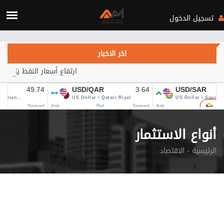
Verification: c3d4b115d28fa434
تسجيل الدخول
اخر الاخبار
ارتفاع أسعار النفط يتجاوز 84 دولاراً.. هل يهدأ التصعيد في الشرق الأوسط؟
أنواع الاستثمار
الرئيسية
الاقتصاد -