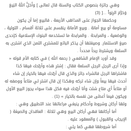
وهي جائزة بنصوص الكتاب والسنة قال تعالى ] وأَحَلَّ اللهُ البَيعَ
وَحَرَّمَ الرِبَواْ ...[ (3)
وحكمها الجواز على المذاهب الأربعة ، فالبيع إما أن يكون
مساومة أو بيع أمانة . وبيع الأمانة ينقسم على ثلاثة أقسام ، التولية ،
والوضعية ، والمرابحة . والمرابحة ما تستخدمه البنوك الإسلامية كإحدى
صيغ الاستثمار. وصيغتها أن يذكر البائع للمشتري الثمن الذي اشترى به
السلعة ويشترط ربحاً محدداً .
وقد أورد الإمام الشافعي ( رحمه الله ) في كتابه الأم قوله «
وإذا أرى الرجل الرجل السلعة فقال : إشترِ هذه وأربّحك فيها كذا
فاشتراها الرجل فالشراء جائز والذي قال أربّحك فيها بالخيار إن شاء
أحدث فيها بيعاً وإن شاء تركه وهكذا إن قال اشترِ لي متاعاً ووصفه له
أو متاعاً أي متاع شئت وأنا أربّحك فيه فكل هذا سواء يجوز البيع الأول
ويكون فيما أعطى من نفسه بالخيار » (1) .
ولها أركان وشروط وأحكام ينبغي مراعاتها عند التطبيق وهي :
أما أركانها فهي أركان البيع وهي ثلاثة : العاقدان والصيغة (
الإيجاب والقبول ) والمعقود عليه .
أما شروطها فهي كما يلي :