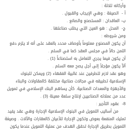
وأركانه ثلاثة :
أ - الصيغة : وهي الإيجاب والقبول .
ب- العاقدان : المستصنع والصانع .
ج- المحل : هو العين التي يطلب صناعتها .
ومن شروطه :
أن يكون المصنوع معلوماً بأوصاف محدد بالعقد على أنه لا يلزم دفع
الثمن حالاً في مجلس العقد كما في السلم .
أن يكون فيما يجري التعامل به استصناعاً (1) .
ألاّ يكون مؤجلاً إلى أجل يصح معه السلم .
وهو عقد لازم للطرفين عند غالبية الفقهاء (2) ويمكن للبنوك
الإسلامية تطبيقه في مجالات صناعية مختلفة كالمقاولات والبناء
والأجهزة والمعدات الصناعية. كأن يساهم البنك الإسلامي في تمويل
عدد من عملائه الصناعيين لإنتاج سلعة معينة (3) .
8- عقود التأجير :
من أساليب التمويل في البنوك الإسلامية الإجارة وهي عقد يفيد
تمليك المنفعة بعوض وتكون الإجارة للأعيان كالعقارات والآلات . وصيغة
التمويل بطريق الإجارة تحقق الهدف من عملية التمويل عندما يكون