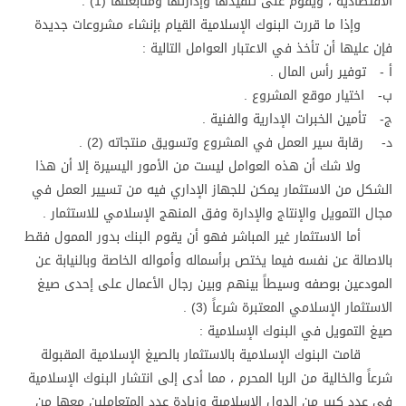
الاقتصادية ، ويقوم على تنفيذها وإدارتها ومتابعتها (1) .
وإذا ما قررت البنوك الإسلامية القيام بإنشاء مشروعات جديدة
فإن عليها أن تأخذ في الاعتبار العوامل التالية :
أ - توفير رأس المال .
ب- اختيار موقع المشروع .
ج- تأمين الخبرات الإدارية والفنية .
د- رقابة سير العمل في المشروع وتسويق منتجاته (2) .
ولا شك أن هذه العوامل ليست من الأمور اليسيرة إلا أن هذا
الشكل من الاستثمار يمكن للجهاز الإداري فيه من تسيير العمل في
مجال التمويل والإنتاج والإدارة وفق المنهج الإسلامي للاستثمار .
أما الاستثمار غير المباشر فهو أن يقوم البنك بدور الممول فقط
بالاصالة عن نفسه فيما يختص برأسماله وأمواله الخاصة وبالنيابة عن
المودعين بوصفه وسيطاً بينهم وبين رجال الأعمال على إحدى صيغ
الاستثمار الإسلامي المعتبرة شرعاً (3) .
صيغ التمويل في البنوك الإسلامية :
قامت البنوك الإسلامية بالاستثمار بالصيغ الإسلامية المقبولة
شرعاً والخالية من الربا المحرم ، مما أدى إلى انتشار البنوك الإسلامية
في عدد كبير من الدول الإسلامية وزيادة عدد المتعاملين معها من