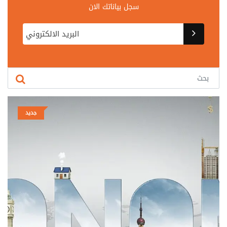
سجل بياناتك الان
جديد