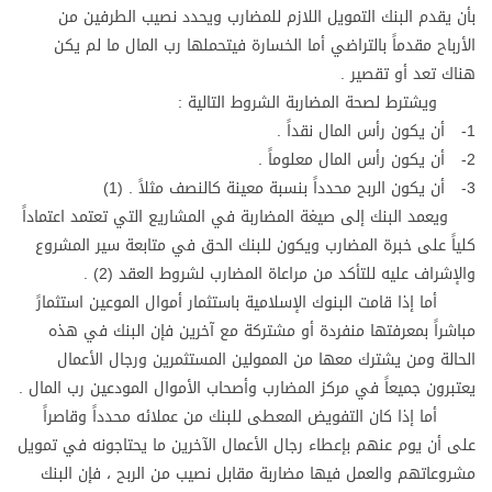
بأن يقدم البنك التمويل اللازم للمضارب ويحدد نصيب الطرفين من
الأرباح مقدماً بالتراضي أما الخسارة فيتحملها رب المال ما لم يكن
هناك تعد أو تقصير .
ويشترط لصحة المضاربة الشروط التالية :
1- أن يكون رأس المال نقداً .
2- أن يكون رأس المال معلوماً .
3- أن يكون الربح محدداً بنسبة معينة كالنصف مثلاً . (1)
ويعمد البنك إلى صيغة المضاربة في المشاريع التي تعتمد اعتماداً
كلياً على خبرة المضارب ويكون للبنك الحق في متابعة سير المشروع
والإشراف عليه للتأكد من مراعاة المضارب لشروط العقد (2) .
أما إذا قامت البنوك الإسلامية باستثمار أموال الموعين استثمارً
مباشراً بمعرفتها منفردة أو مشتركة مع آخرين فإن البنك في هذه
الحالة ومن يشترك معها من الممولين المستثمرين ورجال الأعمال
يعتبرون جميعاً في مركز المضارب وأصحاب الأموال المودعين رب المال .
أما إذا كان التفويض المعطى للبنك من عملائه محدداً وقاصراً
على أن يوم عنهم بإعطاء رجال الأعمال الآخرين ما يحتاجونه في تمويل
مشروعاتهم والعمل فيها مضاربة مقابل نصيب من الربح ، فإن البنك