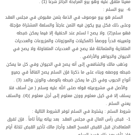
معيناً متفق عليه وهو بيع المرابحة الجائز شرعاً (1) .
6- بيع السلم :
السلم هو بيع موصوف في الذمة بثمن مقبوض في مجلس العقد
وعلى ذلك فكل بيع يكون فيه الثمن عاجلاً والسلعة المشتراة مؤجلة
فهو سلم(2) .ولا يصح ا لسلم عند الحنفية إلا فيما يمكن ضبطه
وتعيينه قدراً ووصفاً كالمكيلات والموزونات والمزروعات والعدديات
المتقاربة والمتماثلة فلا يصح في العدديات المتفاوتة ولا يصح في
الحيوان والجواهر والأراضي .
وذهب مالك والشافعي إلى أنه يصح في الحيوان وفي كل ما يمكن
ضبطه ووصفه وبناء على ما ذكرنا فإن السلم يصح اتفاقاً في جميع
أنواع الحبوب وفي كل ما يمكن ضبطه بالوصف والوزن والعد (3) .
والأصل في مشروعيته قوله صلى الله عليه وسلم ( من أسلف فلا
يسلف إلا في كيل معلوم ووزن معلوم إلى أجل معلوم )(4). والسلف
يعني السلم .
شروط السلم : يشترط في السلم توفر الشروط التالية :
1- قبض رأس المال في مجلس العقد بعد بيانه بياناً تاماً . فإن تفرق
المتعاقدان قبل القبض انفسخ العقد وأجاز مالك تأخير القبض ثلاثة أيام
فإن تأخر بعد ذلك فسد السلم .