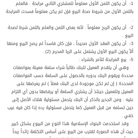
1- أن يكون الثمن الأول معلوماً للمشتري الثاني مرابحة . فالعلم
بالثمن الأول من شروط صحة البيع فإن لم يكن معلوماً فسدت المرابحة
.
2- أن يكون الربح معلوماً . لأنه بعض الثمن والعلم بالثمن شرط لصحة
البيع .
3- أن يكون العقد الأول صحيحاً ، فإن كان فاسداً لم يصح البيع ومنها
ألاّ يكون البيع الأول يشتمل على الربا المحرم (2) .
5- بيع المرابحة للأمر بالشراء :
وهي أن يتقدم العميل للبنك طالباً شراء سلعة معينة بمواصفات
محددة ويقوم البنك بدوره بالحصول على السلعة حسب المواصفات
المحددة ( إن لم تكن موجودة لدى البنك فعلاً ) ثم يعرضها على
العميل وللعميل حينئذ أن يشتري السلعة أو يرفضها بدون أي التزام
عليه . ومن الجدير بالذكر أن البنك يتحمل مسئولية هلاك الأصل إلى
حين تسلمه من قبل العميل كما يتحمل مسئولية رده إذا كان فيه عيب
خفي .
وقد استخدمت البنوك الإسلامية هذا النوع من البيوع بشكل كبير
حيث أن هذه الصورة تقترب من البيع على أساس التكلفة زائداً ربحاً