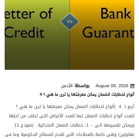
السرية ” حفظ الأسرار ” - الإستقلالية والموضوعية . - المصداقية . -
العلاقة الجيدة مع الزملاء المحاسبين في المهنة . - دعم ومعاونة
الزملاء في المهنة
August 09, 2026
بواسطة
الأدمن
4 أنواع لخطابات الضمان يمكن معرفتها يا ترى ما هي ؟
أربع ( 4 )أنواع لخطابات الضمان يمكن معرفتها يا ترى ما هي ؟
تتعدد أنواع خطابات الضمان تبعا لتعدد الأغراض التى تطلب من اجلها
ويمكن تقسيمها الـى :- 1- خطابات الضمان الابتدائية : (نموذج 11
مقاولين) وهى خاصة بالعطاءات التى تقدم للمصالح الحكومية وما فى