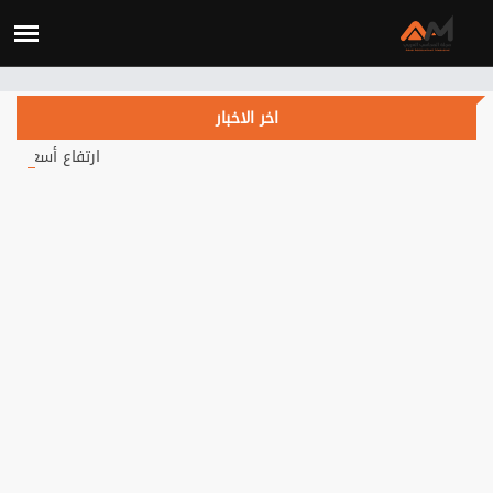
Verification: c3d4b115d28fa434
اخر الاخبار
ارتفاع أسعار النفط يتجاوز 84 دولاراً.. هل يهدأ التصعيد في الشرق الأوسط؟