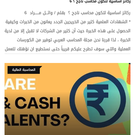
6 ركائز اساسية لتكون محاسب ناجح ؟
6 ركائز اساسية لتكون محاسب ناجح ؟ بقلم / وائـــل مـــــــراد
* الشهادات العلمية كثير من الخريجين الجدد يعانون من الخبرات وكيفية
الحصول على هذه الخبرة حيث أن كثير من الشركات لا تقبل إلا من لدية
الخبرة ، لذا قررنا نحن مجلة المحاسب العربي توفير من الكورسات
العملية والتي سوف تطرح عليكم قريباً حتى نستطيع ان نؤهلك للعمل
، والخبرات يمكنك الحصول عليها من خلال عملك ومواجهة بعض
المشكلات ومراقبة كيفية حلها من زملاءك او من مديرك المباشر ومن
المحاسبة المالية
هنا تأتي خبراتك التي تؤهلك للعمل في كبرى الشركات . * الإندماج
السريع ” التكييف السريع “ المعرفة الجيدة باللغة الإنجليزية الكثير منا
يقول ما فائدة اللغة خاصة في بلادنا العربية ، شخصياً انا قابلت في
شركة من الشركات العالمية في مجال السيارات ولم أقبل في ذلك
الوقت لعدم معرفتي باللغة الإنجليزية معرفة تامة ، فيجب عليك أخي
المحاسب إن إردت العمل في كبرى الشركات ولا تكتفي فقط أن تعمل
في مؤسسات أو شركات صغيرة بل ومتناهية الصغير يجب عليك أن